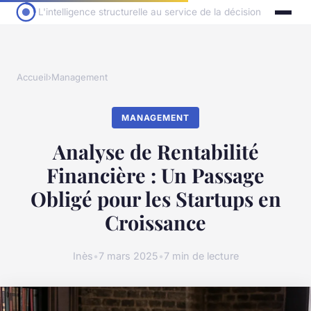
L'intelligence structurelle au service de la décision
Accueil
›
Management
MANAGEMENT
Analyse de Rentabilité
Financière : Un Passage
Obligé pour les Startups en
Croissance
Inès
•
7 mars 2025
•
7 min de lecture