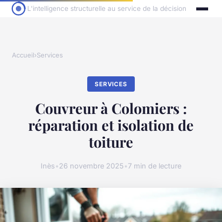
L'intelligence structurelle au service de la décision
Accueil
›
Services
SERVICES
Couvreur à Colomiers :
réparation et isolation de
toiture
Inès
•
26 novembre 2025
•
7 min de lecture