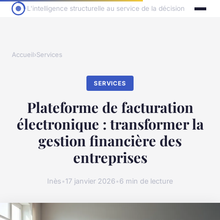
L'intelligence structurelle au service de la décision
Accueil
›
Services
SERVICES
Plateforme de facturation
électronique : transformer la
gestion financière des
entreprises
Inès
•
17 janvier 2026
•
6 min de lecture