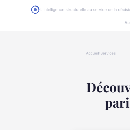
L'intelligence structurelle au service de la décis
Ac
Accueil
›
Services
Découvr
pari