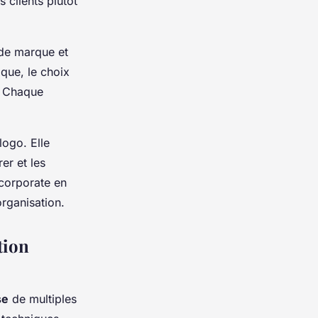
 clients plutôt
 de marque et
ique, le choix
. Chaque
logo. Elle
er et les
 corporate en
organisation.
tion
se
de multiples