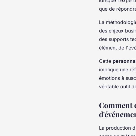
lorsque l'expert
que de répondr
La méthodologie
des enjeux busin
des supports te
élément de l'év
Cette
personnal
implique une réf
émotions à susc
véritable outil 
Comment ce
d'événemen
La production 