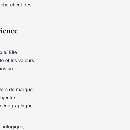
s cherchent des
rience
le. Elle
é et les valeurs
ans un
vers de marque.
bjectifs
scénographique,
.
chnologique,