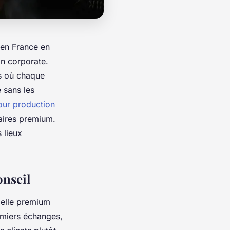
en France en
on corporate.
ls où chaque
 sans les
our production
naires premium.
 lieux
onseil
elle premium
remiers échanges,