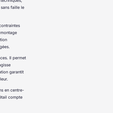
 techniques,
sans faille le
contraintes
de montage
tion
agées.
ces. Il permet
agisse
tion garantit
eur.
ns en centre-
détail compte