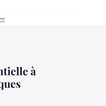
ces
tielle à
iques