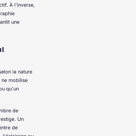
if. À l'inverse,
graphie
antit une
nt
elon la nature
 ne mobilise
ou qu'un
ombre de
restige. Un
entre de