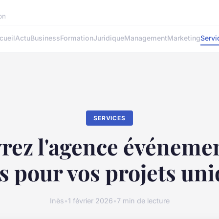
ion
cueil
Actu
Business
Formation
Juridique
Management
Marketing
Servi
SERVICES
ez l'agence événemen
s pour vos projets un
Inès
•
1 février 2026
•
7 min de lecture