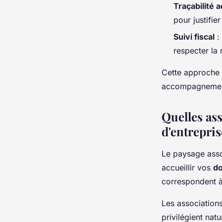
Traçabilité 
pour justifie
Suivi fiscal
:
respecter la
Cette approche 
accompagnement
Quelles as
d'entrepris
Le paysage assoc
accueillir vos
do
correspondent à 
Les association
privilégient nat