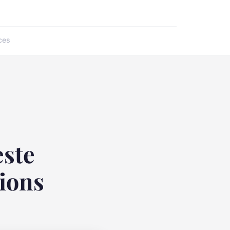
ces
este
tions