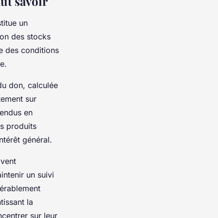
aut savoir
titue un
tion des stocks
e des conditions
e.
du don, calculée
tement sur
vendus en
es produits
térêt général.
ivent
ntenir un suivi
dérablement
tissant la
centrer sur leur