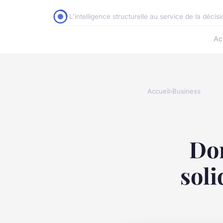
L'intelligence structurelle au service de la décis
Ac
Accueil
›
Business
Don
soli