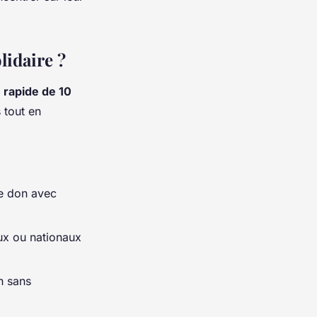
idaire ?
t
rapide de 10
 tout en
le don avec
ux ou nationaux
n sans