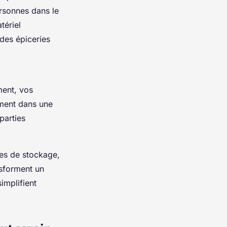
ersonnes dans le
tériel
 des épiceries
ment, vos
ement dans une
parties
ces de stockage,
nsforment un
implifient