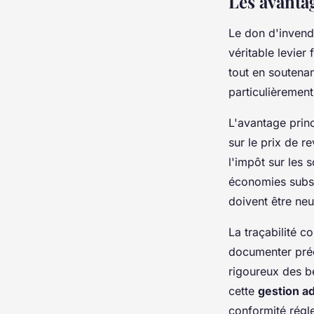
Les avantag
Le don d'invendu
véritable levier
tout en soutenan
particulièremen
L'avantage prin
sur le prix de r
l'impôt sur les 
économies substa
doivent être ne
La traçabilité c
documenter préc
rigoureux des bé
cette
gestion ad
conformité régl