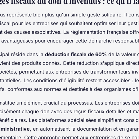
es fiscaux du don d'invendus : ce qu'il f
s représente bien plus qu'un simple geste solidaire. Il cons
 fiscal pour les entreprises qui souhaitent optimiser leur ges
t des causes associatives. La réglementation française offr
t avantageuses pour encourager cette démarche responsabl
cipal réside dans la
déduction fiscale de 60%
de la valeur 
evient des produits donnés. Cette réduction s'applique direc
sociétés, permettant aux entreprises de transformer leurs in
ntielles. Les conditions d'éligibilité restent accessibles : l
ufs, conformes aux normes et destinés à des organismes d'in
onstitue un élément crucial du processus. Les entreprises do
isément chaque don avec des reçus fiscaux détaillés et mai
néficiaires. Les plateformes spécialisées simplifient consi
ministrative
, en automatisant la documentation et en garan
ementaire. Cette approche permet aux entreprises de se con