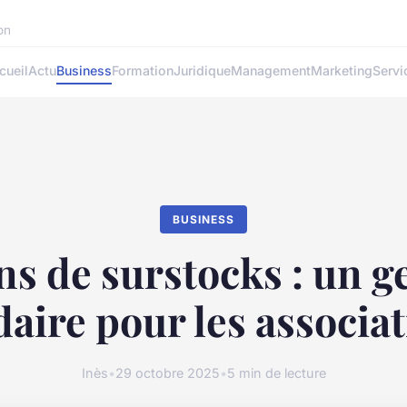
ion
cueil
Actu
Business
Formation
Juridique
Management
Marketing
Servi
BUSINESS
s de surstocks : un g
daire pour les associa
Inès
•
29 octobre 2025
•
5 min de lecture