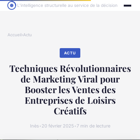
L'intelligence structurelle au service de la décision
Accueil
›
Actu
ACTU
Techniques Révolutionnaires
de Marketing Viral pour
Booster les Ventes des
Entreprises de Loisirs
Créatifs
Inès
•
20 février 2025
•
7 min de lecture