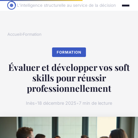
L'intelligence structurelle au service de la décision
Accueil
›
Formation
FORMATION
Évaluer et développer vos soft
skills pour réussir
professionnellement
Inès
•
18 décembre 2025
•
7 min de lecture