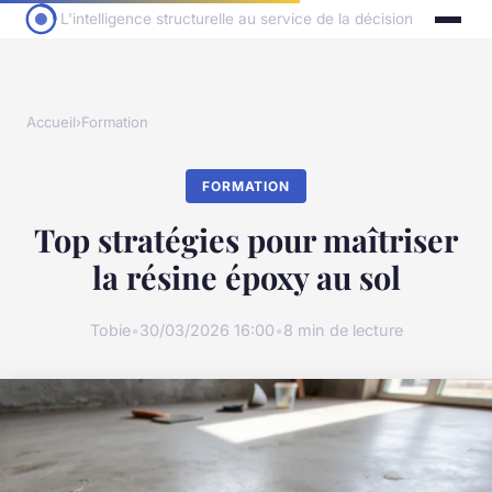
L'intelligence structurelle au service de la décision
Accueil
›
Formation
FORMATION
Top stratégies pour maîtriser
la résine époxy au sol
Tobie
•
30/03/2026 16:00
•
8 min de lecture