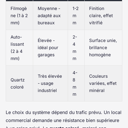
Filmogè
Moyenne -
1-2
Finition
ne (1 à 2
adapté aux
m
claire, effet
mm)
bureaux
m
vitrifié
Auto-
2-
Élevée -
Surface unie,
lissant
4
idéal pour
brillance
(2 à 4
m
garages
homogène
mm)
m
4-
Très élevée
Couleurs
Quartz
8
- usage
variées, effet
coloré
m
industriel
minéral
m
Le choix du système dépend du trafic prévu. Un local
commercial demande une résistance bien supérieure