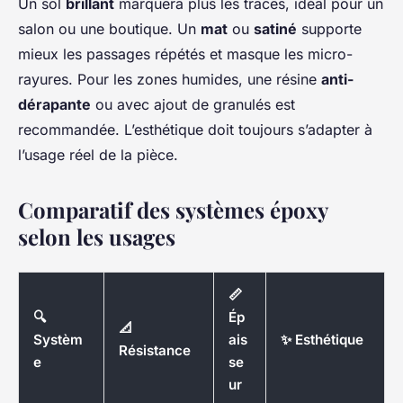
Un sol
brillant
marquera plus les traces, idéal pour un
salon ou une boutique. Un
mat
ou
satiné
supporte
mieux les passages répétés et masque les micro-
rayures. Pour les zones humides, une résine
anti-
dérapante
ou avec ajout de granulés est
recommandée. L’esthétique doit toujours s’adapter à
l’usage réel de la pièce.
Comparatif des systèmes époxy
selon les usages
📏
🔍
Ép
📐
Systèm
ais
✨ Esthétique
Résistance
e
se
ur