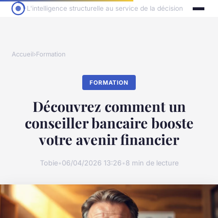
L'intelligence structurelle au service de la décision
Accueil
›
Formation
FORMATION
Découvrez comment un
conseiller bancaire booste
votre avenir financier
Tobie
•
06/04/2026 13:26
•
8 min de lecture