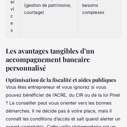
er
(gestion de patrimoine,
besoins
vi
courtage)
complexes
c
e
s
Les avantages tangibles d’un
accompagnement bancaire
personnalisé
Optimisation de la fiscalité et aides publiques
Vous êtes entrepreneur et vous ignorez si vous
pouvez bénéficier de l’ACRE, du CIR ou de la loi Pinel
? Le conseiller peut vous orienter vers les bonnes
démarches. Il ne décide pas à votre place, mais il
connaît les conditions d’accès et sait quand alerter un
expert-comptable. Cette veille réglementaire est un