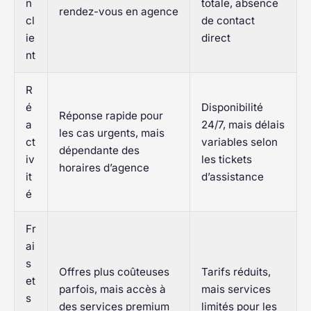
n
totale, absence
rendez-vous en agence
cl
de contact
ie
direct
nt
R
é
Disponibilité
Réponse rapide pour
a
24/7, mais délais
les cas urgents, mais
ct
variables selon
dépendante des
iv
les tickets
horaires d’agence
it
d’assistance
é
Fr
ai
s
Offres plus coûteuses
Tarifs réduits,
et
parfois, mais accès à
mais services
s
des services premium
limités pour les